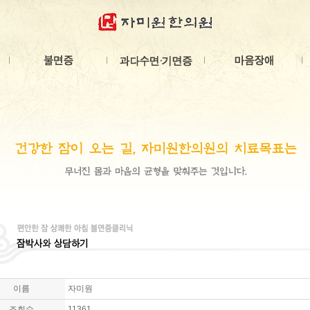
이름
자미원
조회수
11361