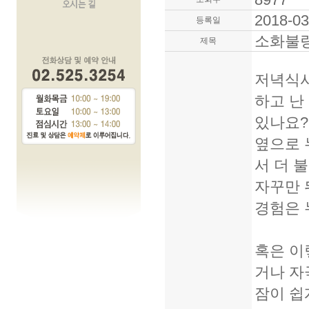
2018-03
등록일
소화불
제목
저녁식사
하고 난
있나요?
옆으로 
서 더 
자꾸만 
경험은 
혹은 이
거나 자
잠이 쉽