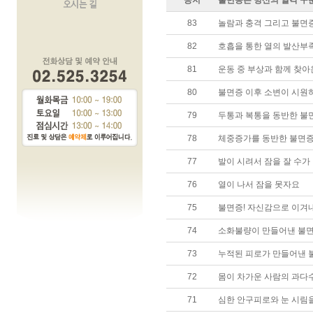
공지
불면증은 빙산의 일각 꾸
83
놀람과 충격 그리고 불면
82
호흡을 통한 열의 발산부
81
운동 중 부상과 함께 찾
80
불면증 이후 소변이 시원
79
두통과 복통을 동반한 불
78
체중증가를 동반한 불면
77
발이 시려서 잠을 잘 수가
76
열이 나서 잠을 못자요
75
불면증! 자신감으로 이겨
74
소화불량이 만들어낸 불
73
누적된 피로가 만들어낸 
72
몸이 차가운 사람의 과다
71
심한 안구피로와 눈 시림