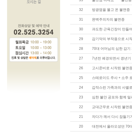
33
술조심 하세요~~~ 불면증
32
방광염을 몰고 온 불면증
31
완벽주의자의 불면증
30
과도한 근육긴장이 만들어
29
감기약의 부작용으로 시
28
70대 어머님의 심한 감기
27
7년전 폐경되면서 갱년기
26
고시준비로 시작된 불면증
25
스테로이드 주사 + 소주 
24
갑작스런 가족과의 사별로
23
심한 불안 공포와 함께 밀
22
교대근무로 시작된 불면증!
21
자다가 깨서 다시 잠들기가
20
대전에서 올라오셨던 70